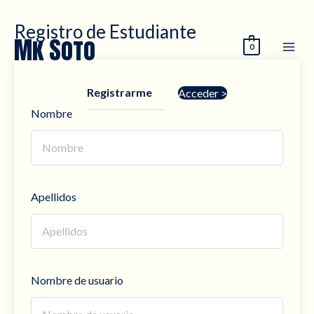
Registro de Estudiante
Ir
Mk Soto
0
al
contenido
Registrarme
Acceder >
Nombre
Apellidos
Nombre de usuario