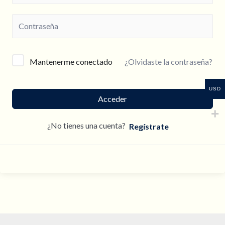
¿Olvidaste la contraseña?
Mantenerme conectado
USD
Acceder
¿No tienes una cuenta?