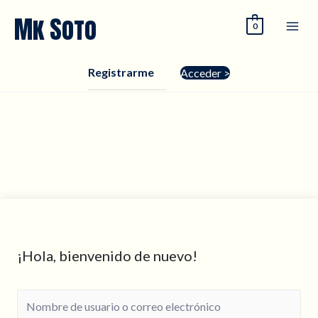
Ir
Mk Soto
0
al
contenido
Registrarme
Acceder >
¡Hola, bienvenido de nuevo!