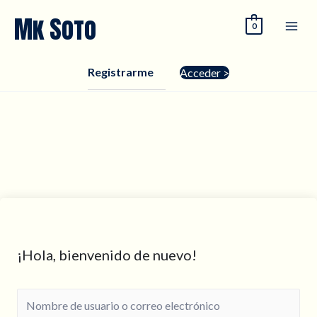
Ir
Mk Soto
0
al
contenido
Registrarme
Acceder >
¡Hola, bienvenido de nuevo!