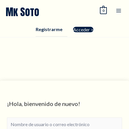
Ir
Mk Soto
0
al
contenido
Registrarme
Acceder >
¡Hola, bienvenido de nuevo!