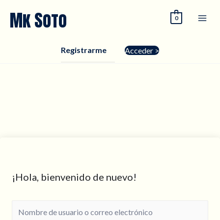
Ir
Mk Soto
0
al
contenido
Registrarme
Acceder >
¡Hola, bienvenido de nuevo!