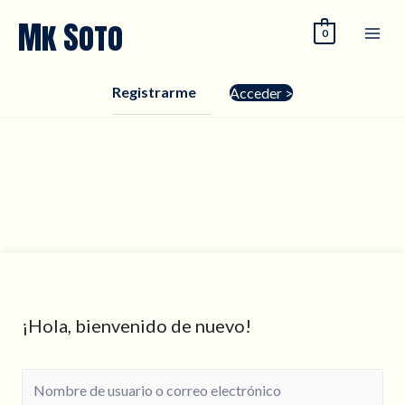
Ir
Mk Soto
0
al
contenido
Registrarme
Acceder >
¡Hola, bienvenido de nuevo!