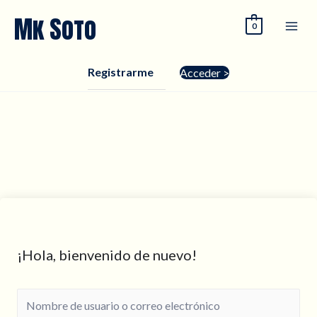
Ir
Mk Soto
0
al
contenido
Registrarme
Acceder >
¡Hola, bienvenido de nuevo!