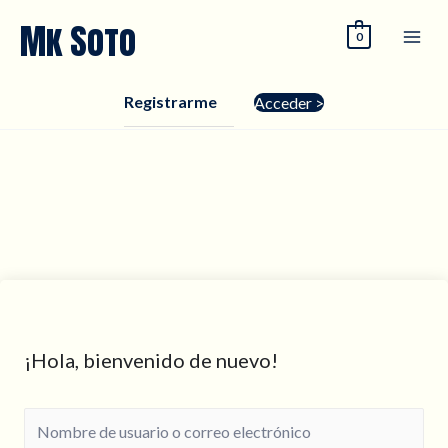
Ir
Mk Soto
0
al
contenido
Registrarme
Acceder >
¡Hola, bienvenido de nuevo!