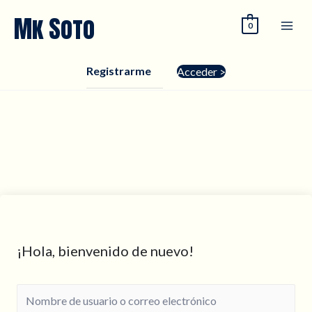
Ir
Mk Soto
0
al
contenido
Registrarme
Acceder >
¡Hola, bienvenido de nuevo!