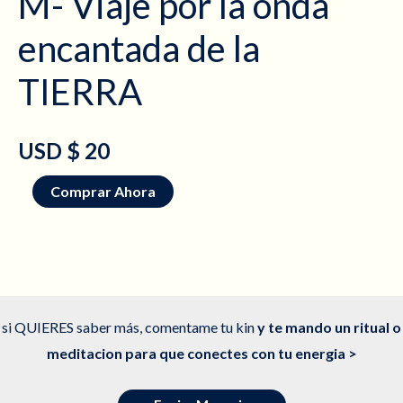
M- Viaje por la onda
encantada de la
TIERRA
USD $
20
M-
Comprar Ahora
Viaje
por
la
onda
encantada
si QUIERES saber más, comentame tu kin
y te mando un ritual o
de
meditacion para que conectes con tu energia >
la
TIERRA