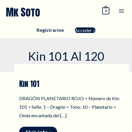
Ir
Mk Soto
0
al
contenido
Registrarme
Acceder >
Kin 101 Al 120
Kin 101
DRAGÓN PLANETARIO ROJO > Número de Kin:
101 > Sello: 1 – Dragón > Tono: 10 – Planetario >
Onda encantada del […]
Kin