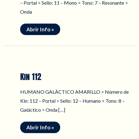
– Portal > Sello: 11 – Mono > Tono: 7 – Resonante >
Onda
Kin
Abrir Info »
111
Kin 112
HUMANO GALÁCTICO AMARILLO > Número de
Kin: 112 – Portal > Sello: 12 – Humano > Tono: 8 –
Galáctico > Onda […]
Kin
Abrir Info »
112