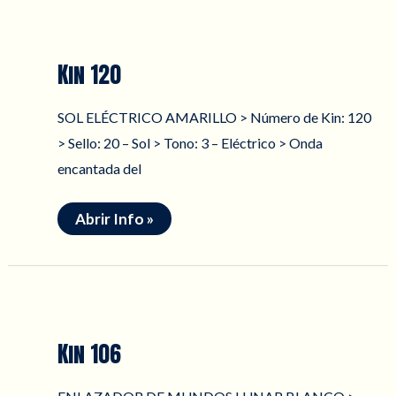
Kin 120
SOL ELÉCTRICO AMARILLO > Número de Kin: 120
> Sello: 20 – Sol > Tono: 3 – Eléctrico > Onda
encantada del
Kin
Abrir Info »
120
Kin 106